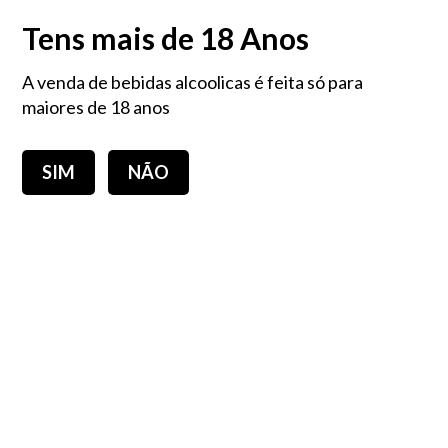
PORTES GRÁTIS EM COMPRAS IGUAIS OU SUPERIORES A 60,00€ - Portugal
Tens mais de 18 Anos
Continental
A venda de bebidas alcoolicas é feita só para
Login
0,00 €
maiores de 18 anos
SIM
NÃO
Toggle
navigation
Bolachas
Alimentação
Bolachas