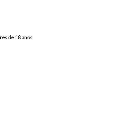
tinental
ores de 18 anos
S/PRODUTOS DIGITAL
SAL & PIMENTA
CESTAS DE JUNC
IMENTAÇÃO
REUTILIZÁVEIS
BEBÉ/CRIANÇA
DETE
COSMÉTICA
HIGIENE
VEGETARIANO/VEGAN
IDADE
SEM STOCK