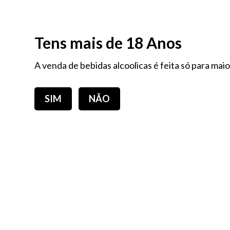
PORTES GRÁTIS EM COMPRAS IGUAIS OU SUPERIORES A 60,00€ - Portugal Con
Tens mais de 18 Anos
A venda de bebidas alcoolicas é feita só para mai
SIM
NÃO
PRODUTOS DA SEMANA
E-BOOK
PACKS NUTRI - ANA CATARINA CORREIA
AL
Superalimentos
NOV