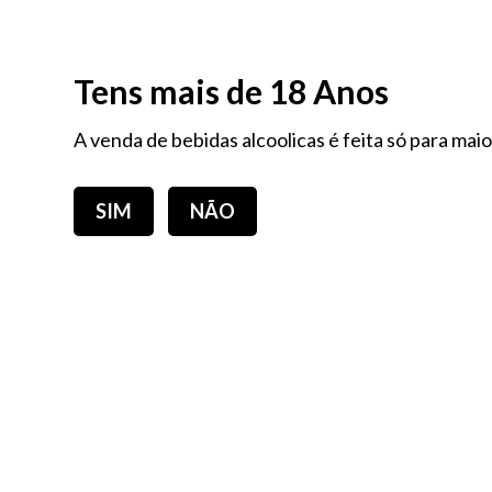
PORTES GRÁTIS EM COMPRAS IGUAIS OU SUPERIORES A 60,00€ - Portugal Con
Tens mais de 18 Anos
A venda de bebidas alcoolicas é feita só para mai
SIM
NÃO
PRODUTOS DA SEMANA
E-BOOK
PACKS NUTRI - ANA CATARINA CORREIA
AL
Frutos Secos
SEM 