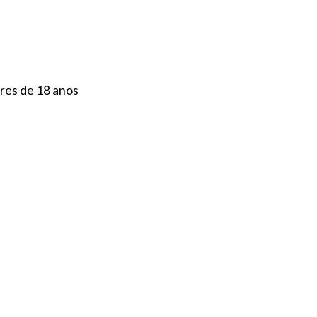
tinental
ores de 18 anos
S/PRODUTOS DIGITAL
SAL & PIMENTA
CESTAS DE JUNC
IMENTAÇÃO
REUTILIZÁVEIS
BEBÉ/CRIANÇA
DETE
COSMÉTICA
HIGIENE
VEGETARIANO/VEGAN
STOCK
NOVIDADE