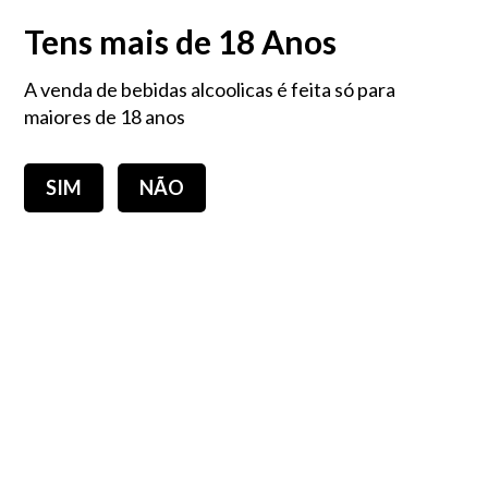
PORTES GRÁTIS EM COMPRAS IGUAIS OU SUPERIORES A 60,00€ - Portugal
Tens mais de 18 Anos
Continental
A venda de bebidas alcoolicas é feita só para
Login
0,00 €
maiores de 18 anos
SIM
NÃO
Toggle
navigation