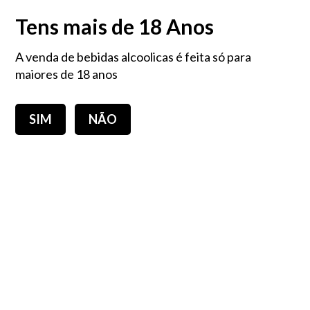
PORTES GRÁTIS EM COMPRAS IGUAIS OU SUPERIORES A 60,00€ - Portugal
Tens mais de 18 Anos
Continental
A venda de bebidas alcoolicas é feita só para
Login
0,00 €
maiores de 18 anos
SIM
NÃO
Toggle
navigation